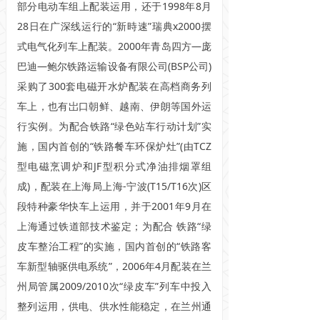
部分电动车组上配装运用，还于1998年8月
28日在广深线运行的“新時速”瑞典x2000摆
式电气化列车上配装。2000年青岛四方―庞
巴迪―鲍尔铁路运输设备有限公司(BSP公司)
采购了300套电磁开水炉配装在高档商务列
车上，也有岀口朝鲜、越南、伊朗等国外运
行实例。为配合铁路“绿色站车行动计划”实
施，国内首创的“铁路餐车环保炉灶”(由TCZ
型电磁烹调炉和JF型积分式净油排烟罩组
成)，配装在上海局上海-宁波(T15/T16次)区
段特种豪华快车上运用，并于2001年9月在
上海通过铁道部技术鉴定；为配合 铁路“绿
皮车整治工程”的实施，国内首创的“铁路客
车新型轴驱供电系统”，2006年4月配装在兰
州局管属2009/2010次“绿皮车”列车中投入
整列运用，供电、供水性能稳定，在兰州通